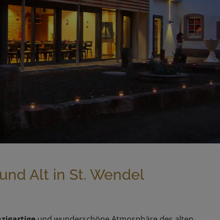
enmühle
 und Alt in St. Wendel
nzigartige
und wunderschöne Atmosphäre des alten