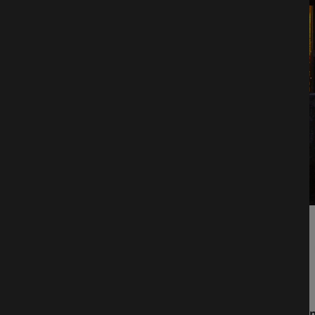
im Restaurant Fels
Der Treffpunkt für Jung
Gasthaus - Restaurant - Biergarten
Kommen Sie vorbei und genießen Sie die
ei