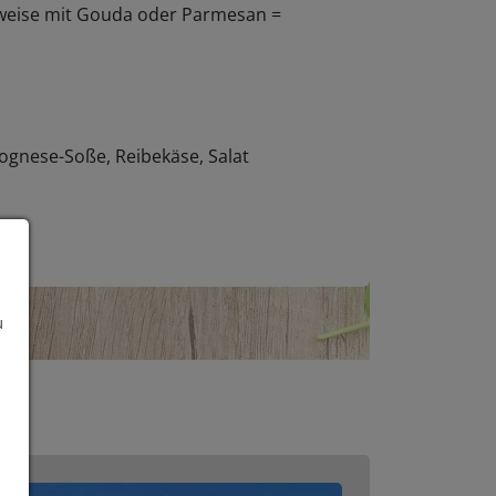
eise mit Gouda oder Parmesan =
lognese-Soße, Reibekäse, Salat
u