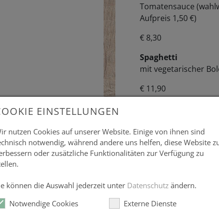
Tomatensauce (wahlw
Aufpreis 1,50 €)
€ 8,30
Spaghetti
mit vegetarischer Bo
€ 11,90
COOKIE EINSTELLUNGEN
ir nutzen Cookies auf unserer Website. Einige von ihnen sind
echnisch notwendig, während andere uns helfen, diese Website z
zur Wochenkarte
erbessern oder zusätzliche Funktionalitäten zur Verfügung zu
tellen.
Veranstaltungen
ie können die Auswahl jederzeit unter
Datenschutz
ändern.
Notwendige Cookies
Externe Dienste